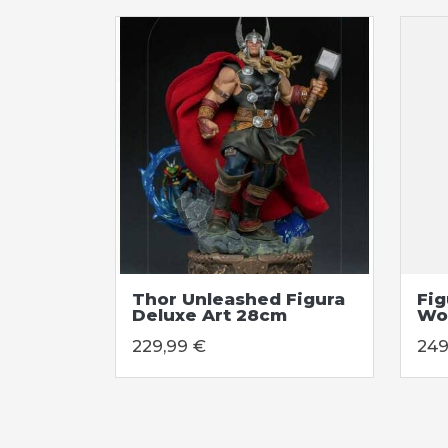
Thor Unleashed Figura
Fig
Deluxe Art 28cm
Wor
229,99 €
249