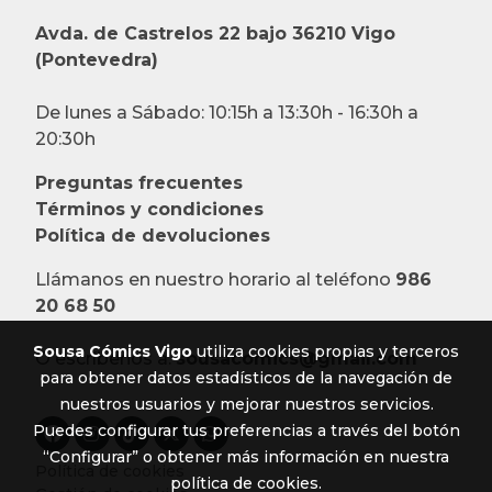
Avda. de Castrelos 22 bajo 36210 Vigo
(Pontevedra)
De lunes a Sábado: 10:15h a 13:30h - 16:30h a
20:30h
Preguntas frecuentes
Términos y condiciones
Política de devoluciones
Llámanos en nuestro horario al teléfono
986
20 68 50
Sousa Cómics Vigo
utiliza cookies propias y terceros
O escríbenos a:
sousacomics@gmail.com
para obtener datos estadísticos de la navegación de
nuestros usuarios y mejorar nuestros servicios.
Puedes configurar tus preferencias a través del botón
“Configurar” o obtener más información en nuestra
Política de cookies
política de cookies
.