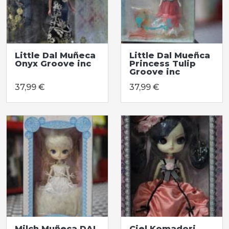
Little Dal Muñeca
Little Dal Mueñca
Onyx Groove inc
Princess Tulip
Groove inc
37,99 €
37,99 €
Milch Muñeca DAL
Ciel Komadori