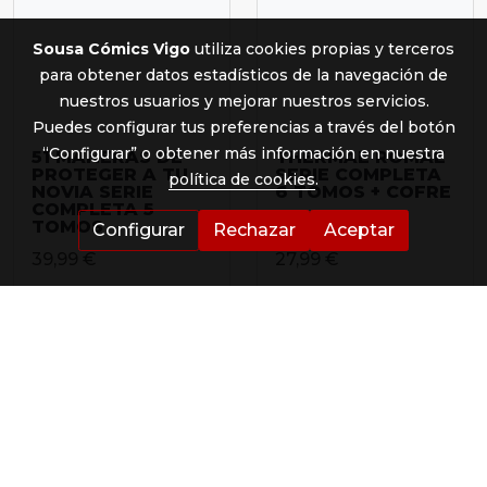
Sousa Cómics Vigo
utiliza cookies propias y terceros
para obtener datos estadísticos de la navegación de
nuestros usuarios y mejorar nuestros servicios.
Puedes configurar tus preferencias a través del botón
“Configurar” o obtener más información en nuestra
51 MANERAS DE
THERMAE ROMAE
PROTEGER A TU
SERIE COMPLETA
política de cookies
.
NOVIA SERIE
6 TOMOS + COFRE
COMPLETA 5
TOMOS
Configurar
Rechazar
Aceptar
39,99 €
27,99 €