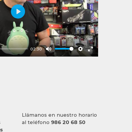
Play
02:30
Mute
Settings
Enter
fullscreen
Llámanos en nuestro horario
s
al teléfono
986 20 68 50
es