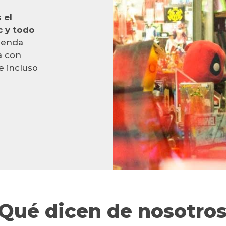
 el
c y todo
ienda
a con
e incluso
Qué dicen de nosotro