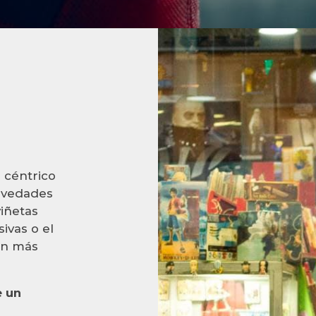
s
o céntrico
novedades
viñetas
sivas o el
ón más
e un