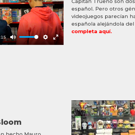
Capitán Trueno son dos 
español. Pero otros géner
videojuegos parecían ha
española alejándola del
completa aquí.
:15
Mute
Settings
Enter
fullscreen
Bloom
han hecho Mauro