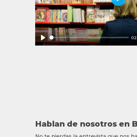
Play
02
Play
Hablan de nosotros en 
No te pierdas la entrevista que nos 