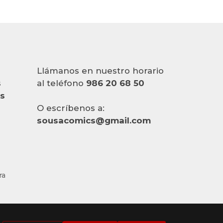
Llámanos en nuestro horario
s
al teléfono
986 20 68 50
es
O escríbenos a:
sousacomics@gmail.com
ra