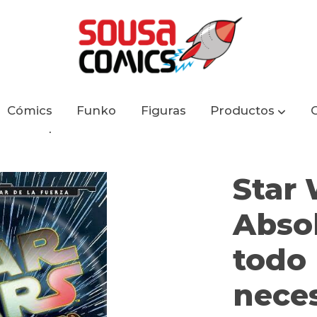
Cómics
Funko
Figuras
Productos
odo lo que necesitas saber
Star
Abso
todo 
neces