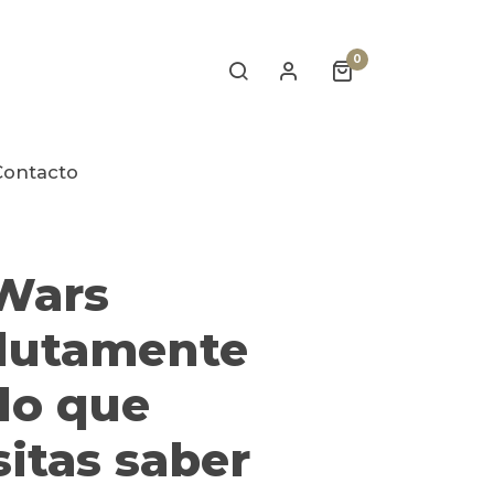
0
Contacto
 Wars
lutamente
lo que
itas saber