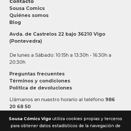
Contacto
Sousa Comics
Quiénes somos
Blog
Avda. de Castrelos 22 bajo 36210 Vigo
(Pontevedra)
De lunes a Sábado: 10:15h a 13:30h - 16:30h a
20:30h
Preguntas frecuentes
Términos y condiciones
Política de devoluciones
Llámanos en nuestro horario al teléfono
986
20 68 50
Sousa Cómics Vigo
utiliza cookies propias y terceros
O escríbenos a:
sousacomics@gmail.com
para obtener datos estadísticos de la navegación de