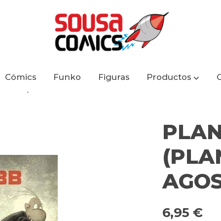
Cómics
Funko
Figuras
Productos
STINI)
PLAN
(PLA
AGOS
6,95 €