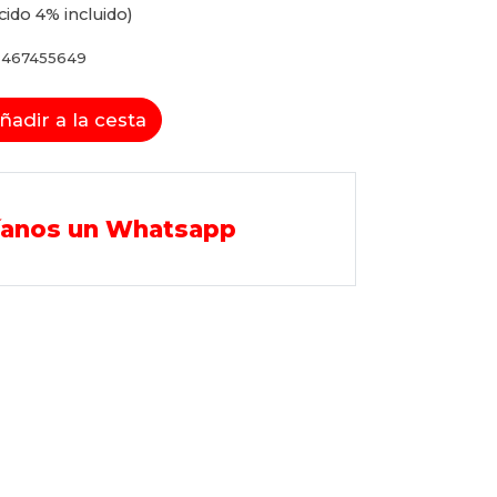
cido 4% incluido)
8467455649
ñadir a la cesta
íanos un Whatsapp