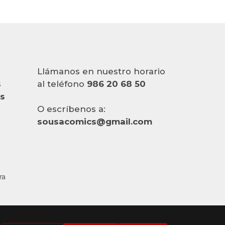
Llámanos en nuestro horario
s
al teléfono
986 20 68 50
es
O escríbenos a:
sousacomics@gmail.com
ra