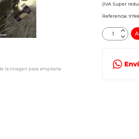
(IVA Super redu
Referencia:
978
A
Env
e la imagen para ampliarla