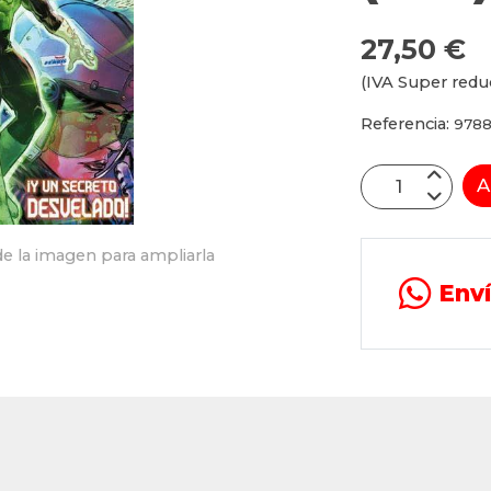
27,50 €
(IVA Super redu
Referencia:
9788
A
e la imagen para ampliarla
Env