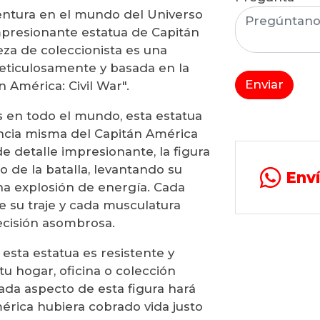
ntura en el mundo del Universo
mpresionante estatua de Capitán
eza de coleccionista es una
eticulosamente y basada en la
Enviar
n América: Civil War".
s en todo el mundo, esta estatua
encia misma del Capitán América
e detalle impresionante, la figura
 de la batalla, levantando su
Env
a explosión de energía. Cada
e su traje y cada musculatura
ecisión asombrosa.
 esta estatua es resistente y
tu hogar, oficina o colección
cada aspecto de esta figura hará
érica hubiera cobrado vida justo