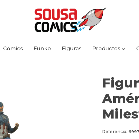
Cómics
Funko
Figuras
Productos
il War Milestone
Figur
Améri
Mile
Referencia:
6997