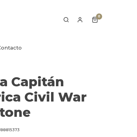
0
Contacto
a Capitán
ca Civil War
stone
88815373