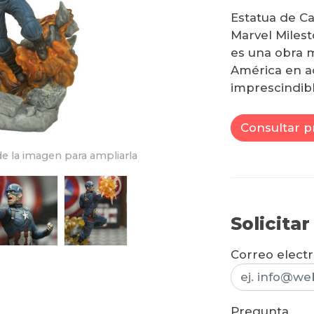
Estatua de Ca
Marvel Milest
es una obra 
América en ac
imprescindibl
Consultar p
e la imagen para ampliarla
Solicita
Correo elect
Pregunta