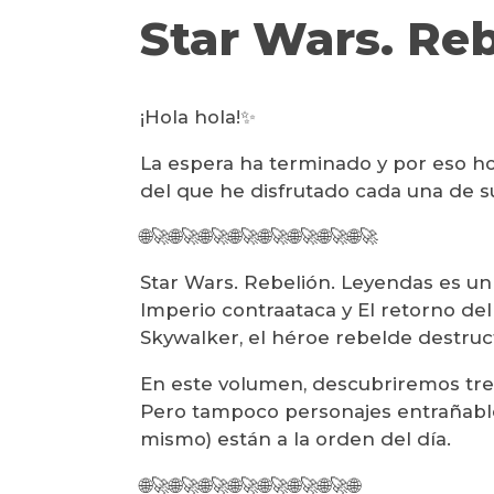
Star Wars. Reb
¡Hola hola!✨
La espera ha terminado y por eso ho
del que he disfrutado cada una de su
🌐🚀🌐🚀🌐🚀🌐🚀🌐🚀🌐🚀🌐🚀🌐🚀
Star Wars. Rebelión. Leyendas es un 
Imperio contraataca y El retorno de
Skywalker, el héroe rebelde destruct
En este volumen, descubriremos tres hi
Pero tampoco personajes entrañables
mismo) están a la orden del día.
🌐🚀🌐🚀🌐🚀🌐🚀🌐🚀🌐🚀🌐🚀🌐