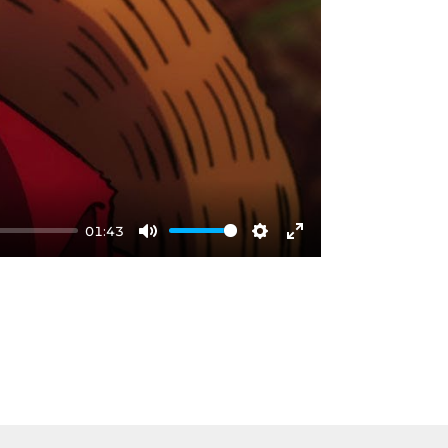
01:43
Mute
Settings
Enter
fullscreen