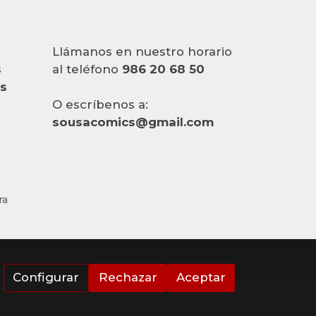
Llámanos en nuestro horario
s
al teléfono
986 20 68 50
es
O escríbenos a:
sousacomics@gmail.com
ra
Configurar
Rechazar
Aceptar