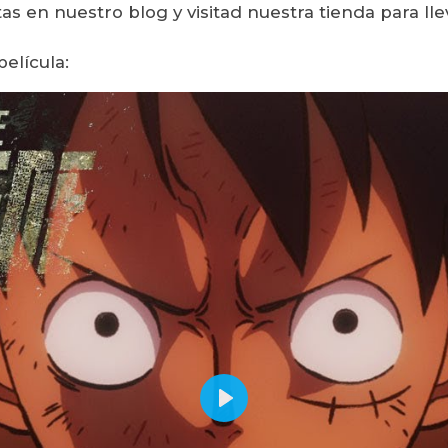
tas en nuestro blog y visitad nuestra tienda para ll
elícula:
Play