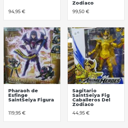
Zodiaco
94,95 €
99,50 €
Pharaoh de
Sagitario
Esfinge
SaintSeiya Fig
SaintSeiya Figura
Caballeros Del
Zodiaco
119,95 €
44,95 €