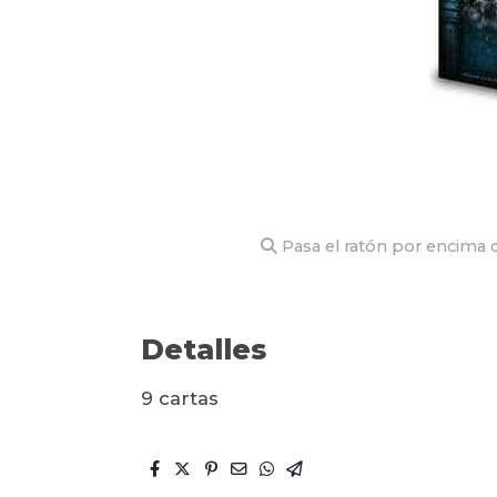
Pasa el ratón por encima d
Detalles
9 cartas