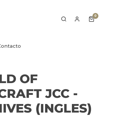
0
Contacto
LD OF
RAFT JCC -
IVES (INGLES)