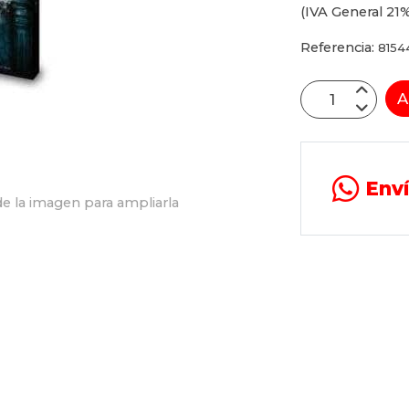
(IVA General 21%
Referencia:
8154
A
Env
e la imagen para ampliarla