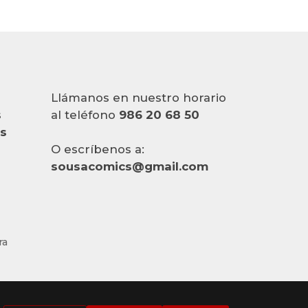
Llámanos en nuestro horario
s
al teléfono
986 20 68 50
es
O escríbenos a:
sousacomics@gmail.com
ra