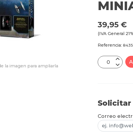
MINI
39,95 €
(IVA General 21%
Referencia:
843
A
e la imagen para ampliarla
Solicita
Correo elect