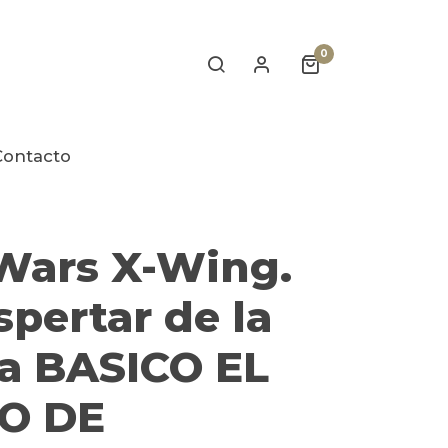
0
Contacto
S
 Wars X-Wing.
spertar de la
za BASICO EL
O DE