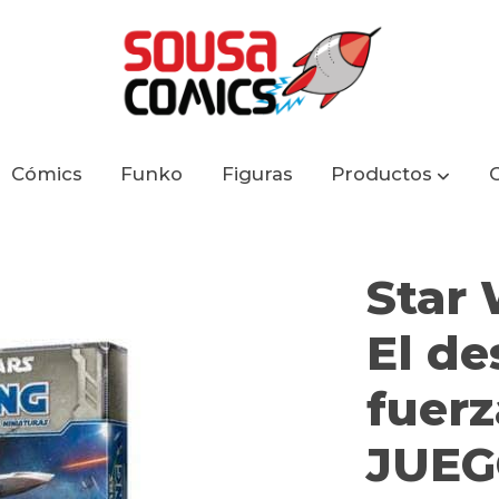
Cómics
Funko
Figuras
Productos
ertar de la fuerza BASICO EL JUEGO DE MINIATURA
Star
El de
fuer
JUEG