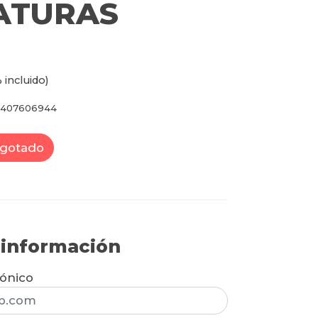
ATURAS
 incluido)
5407606944
gotado
r información
rónico