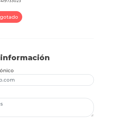
419733023
gotado
r información
rónico