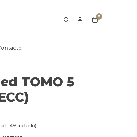
0
Contacto
ped TOMO 5
(ECC)
cido 4% incluido)