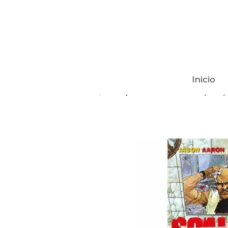
Inicio
Tienda
Scalped TOMO 5 3Ed (ECC)