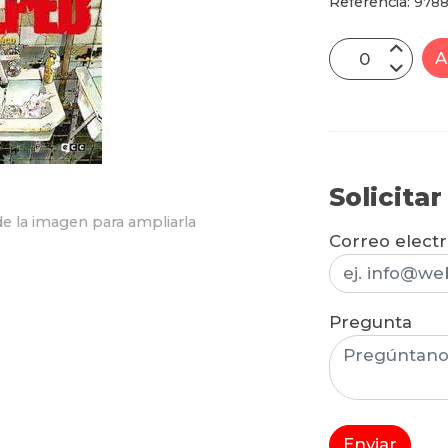
Referencia:
9788
A
Solicita
e la imagen para ampliarla
Correo elect
Pregunta
Enviar