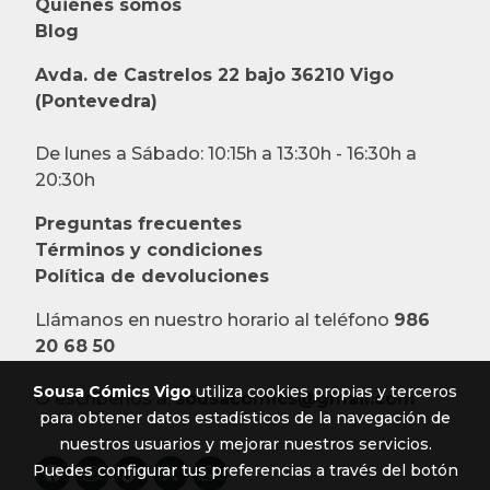
Quiénes somos
Blog
Avda. de Castrelos 22 bajo 36210 Vigo
(Pontevedra)
De lunes a Sábado: 10:15h a 13:30h - 16:30h a
20:30h
Preguntas frecuentes
Términos y condiciones
Política de devoluciones
Llámanos en nuestro horario al teléfono
986
20 68 50
Sousa Cómics Vigo
utiliza cookies propias y terceros
O escríbenos a:
sousacomics@gmail.com
para obtener datos estadísticos de la navegación de
nuestros usuarios y mejorar nuestros servicios.
Puedes configurar tus preferencias a través del botón