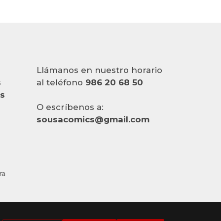
Llámanos en nuestro horario
s
al teléfono
986 20 68 50
es
O escríbenos a:
sousacomics@gmail.com
ra