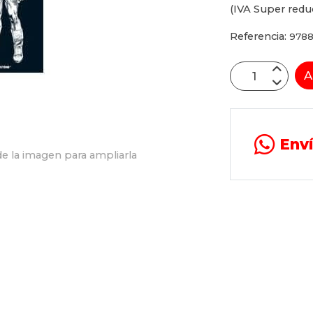
(IVA Super redu
Referencia:
9788
A
Env
e la imagen para ampliarla