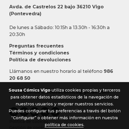
Avda. de Castrelos 22 bajo 36210 Vigo
(Pontevedra)
De lunes a Sábado: 10:15h a 13:30h - 16:30h a
20:30h
Preguntas frecuentes
Términos y condiciones
Política de devoluciones
Llámanos en nuestro horario al teléfono
986
20 68 50
Sousa Cómics Vigo
utiliza cookies propias y terceros
O escríbenos a:
sousacomics@gmail.com
para obtener datos estadísticos de la navegación de
nuestros usuarios y mejorar nuestros servicios.
Puedes configurar tus preferencias a través del botón
“Configurar” o obtener más información en nuestra
Política de cookies
política de cookies
.
Gestión de cookies