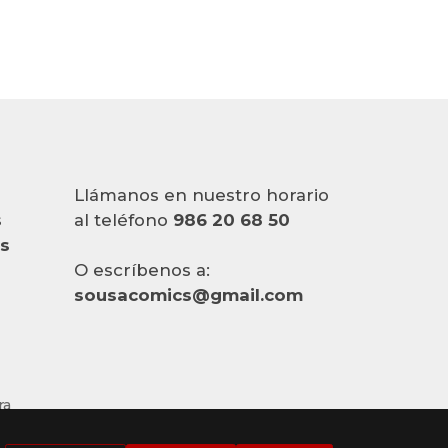
Llámanos en nuestro horario
s
al teléfono
986 20 68 50
es
O escríbenos a:
sousacomics@gmail.com
ra