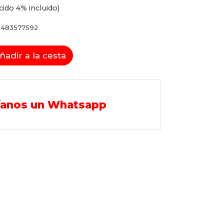
cido 4% incluido)
8483577592
ñadir a la cesta
íanos un Whatsapp