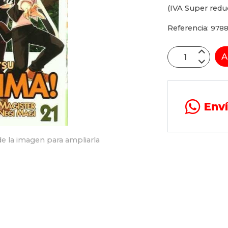
(IVA Super redu
Referencia:
978
A
Env
e la imagen para ampliarla