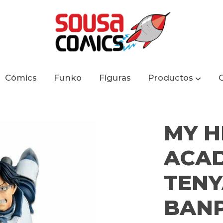
Cómics
Funko
Figuras
Productos
RA TENYA IIDA 18 CM BANPRESTO COLOSSEUM
MY H
ACAD
TENY
BAN