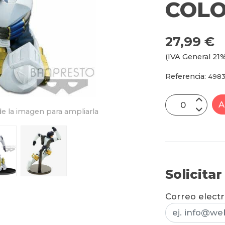
COL
27,99 €
(IVA General 21%
Referencia:
4983
A
e la imagen para ampliarla
Solicita
Correo elect