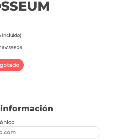
OSSEUM
 incluido)
164159806
gotado
r información
rónico