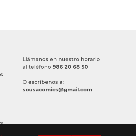
Llámanos en nuestro horario
s
al teléfono
986 20 68 50
es
O escríbenos a:
sousacomics@gmail.com
ra