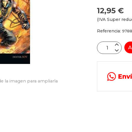
12,95 €
(IVA Super redu
Referencia:
9788
A
Env
e la imagen para ampliarla