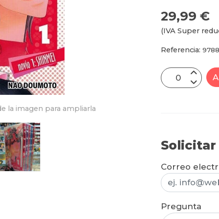
29,99 €
(IVA Super redu
Referencia:
9788
A
e la imagen para ampliarla
Solicita
Correo elect
Pregunta