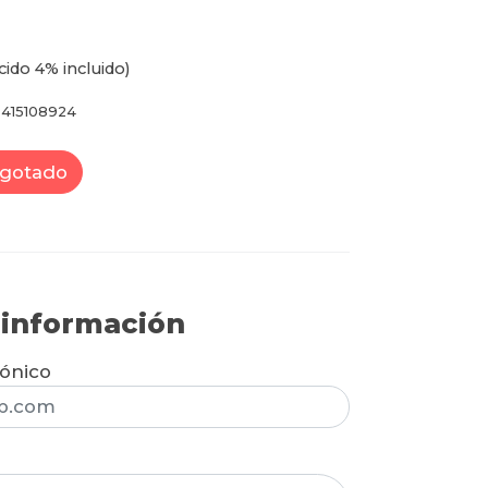
cido 4% incluido)
415108924
gotado
r información
rónico