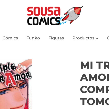
Cómics
Funko
Figuras
Productos
SERIE COMPLETA 5 TOMOS
MI T
AMOR
COMP
TOM