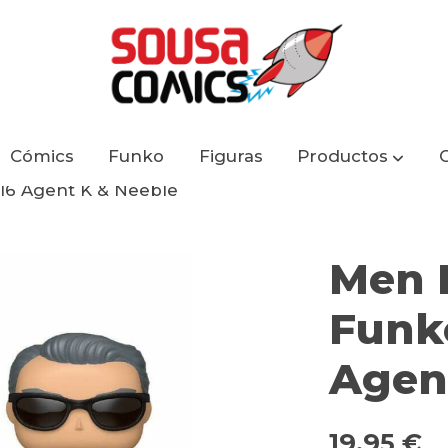
Cómics
Funko
Figuras
Productos
16 Agent K & Neeble
Men 
Funk
Agen
19,95 €