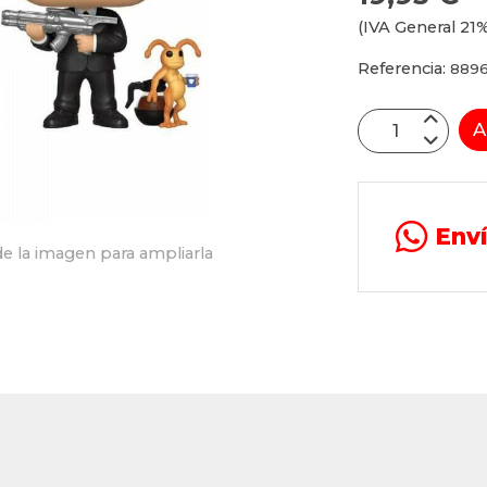
(IVA General 21%
Referencia:
889
A
Env
e la imagen para ampliarla