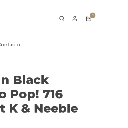
0
Contacto
In Black
o Pop! 716
t K & Neeble