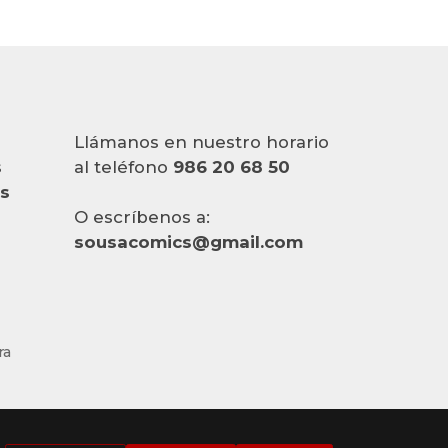
Llámanos en nuestro horario
s
al teléfono
986 20 68 50
es
O escríbenos a:
sousacomics@gmail.com
ra