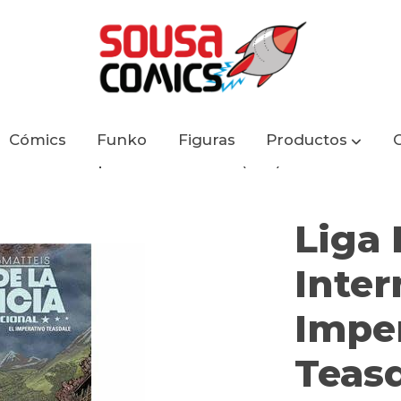
Cómics
Funko
Figuras
Productos
cional 4 El Imperativo Teasdale (ECC)
Liga 
Inter
Impe
Teasd