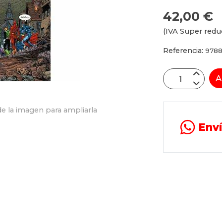
42,00 €
(IVA Super redu
Referencia:
9788
A
e la imagen para ampliarla
Env