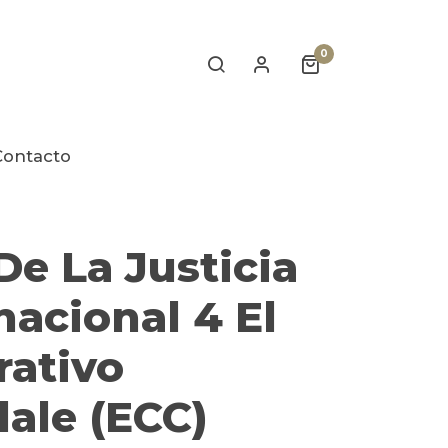
0
Contacto
De La Justicia
nacional 4 El
rativo
ale (ECC)