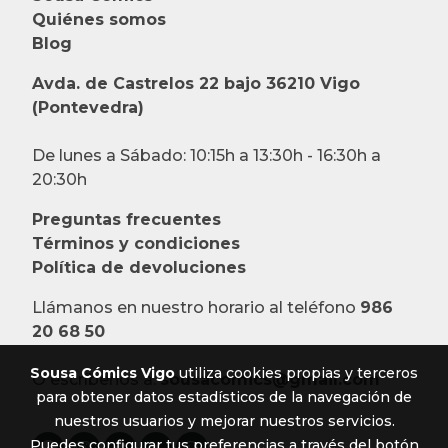
Quiénes somos
Blog
Avda. de Castrelos 22 bajo 36210 Vigo
(Pontevedra)
De lunes a Sábado: 10:15h a 13:30h - 16:30h a
20:30h
Preguntas frecuentes
Términos y condiciones
Política de devoluciones
Llámanos en nuestro horario al teléfono
986
20 68 50
Sousa Cómics Vigo
utiliza cookies propias y terceros
O escríbenos a:
sousacomics@gmail.com
para obtener datos estadísticos de la navegación de
nuestros usuarios y mejorar nuestros servicios.
Puedes configurar tus preferencias a través del botón