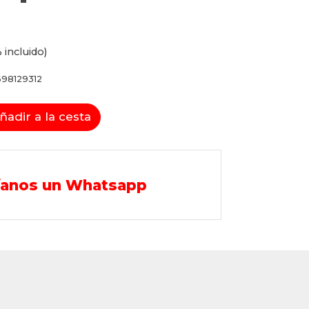
 incluido)
98129312
ñadir a la cesta
íanos un Whatsapp