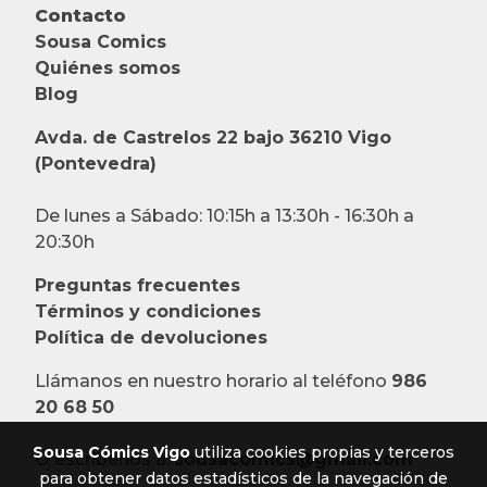
Contacto
Sousa Comics
Quiénes somos
Blog
Avda. de Castrelos 22 bajo 36210 Vigo
(Pontevedra)
De lunes a Sábado: 10:15h a 13:30h - 16:30h a
20:30h
Preguntas frecuentes
Términos y condiciones
Política de devoluciones
Llámanos en nuestro horario al teléfono
986
20 68 50
Sousa Cómics Vigo
utiliza cookies propias y terceros
O escríbenos a:
sousacomics@gmail.com
para obtener datos estadísticos de la navegación de