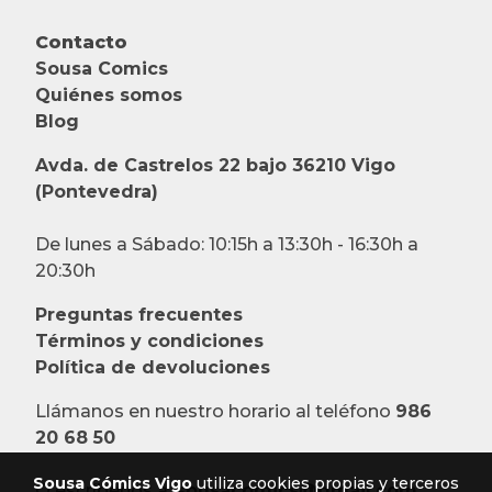
Contacto
Sousa Comics
Quiénes somos
Blog
Avda. de Castrelos 22 bajo 36210 Vigo
(Pontevedra)
De lunes a Sábado: 10:15h a 13:30h - 16:30h a
20:30h
Preguntas frecuentes
Términos y condiciones
Política de devoluciones
Llámanos en nuestro horario al teléfono
986
20 68 50
Sousa Cómics Vigo
utiliza cookies propias y terceros
O escríbenos a:
sousacomics@gmail.com