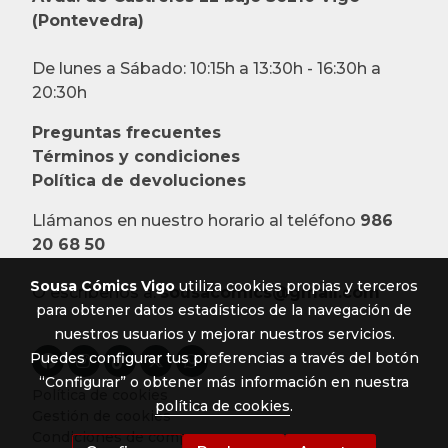
(Pontevedra)
De lunes a Sábado: 10:15h a 13:30h - 16:30h a
20:30h
Preguntas frecuentes
Términos y condiciones
Política de devoluciones
Llámanos en nuestro horario al teléfono
986
20 68 50
Sousa Cómics Vigo
utiliza cookies propias y terceros
O escríbenos a:
sousacomics@gmail.com
para obtener datos estadísticos de la navegación de
nuestros usuarios y mejorar nuestros servicios.
Puedes configurar tus preferencias a través del botón
“Configurar” o obtener más información en nuestra
Política de cookies
política de cookies
.
Gestión de cookies
Condiciones de compra