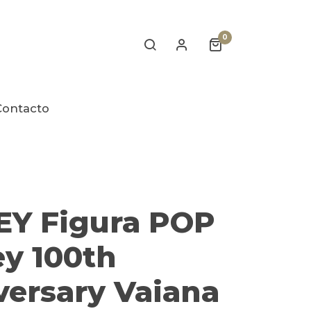
0
Contacto
EY Figura POP
ey 100th
versary Vaiana