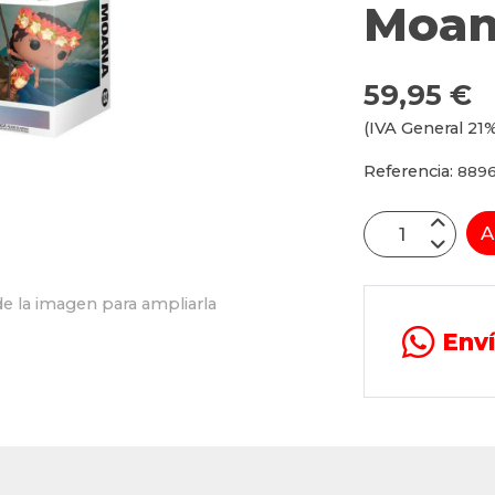
Moan
59,95 €
(IVA General 21%
Referencia:
889
A
e la imagen para ampliarla
Env