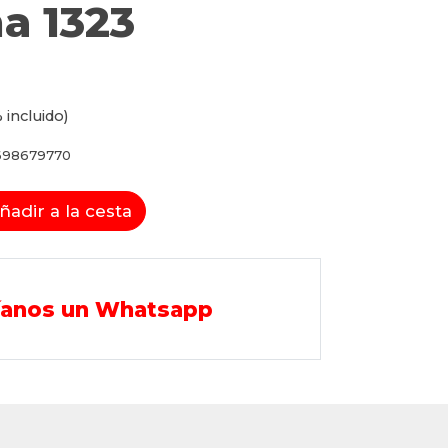
a 1323
 incluido)
698679770
ñadir a la cesta
íanos un Whatsapp