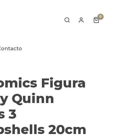
0
Contacto
omics Figura
ey Quinn
s 3
shells 20cm