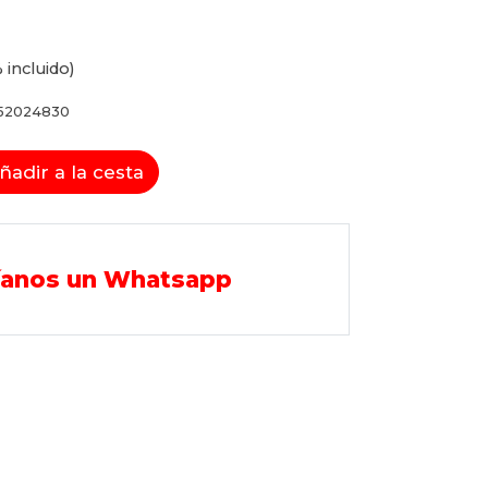
 incluido)
52024830
ñadir a la cesta
íanos un Whatsapp