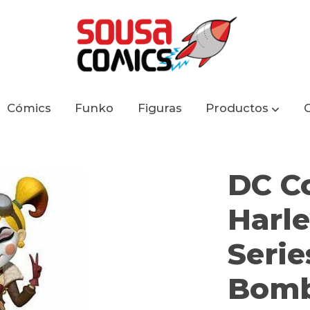
Cómics
Funko
Figuras
Productos
Quinn Series 3 Bombshells 20cm
DC C
Harl
Serie
Bomb