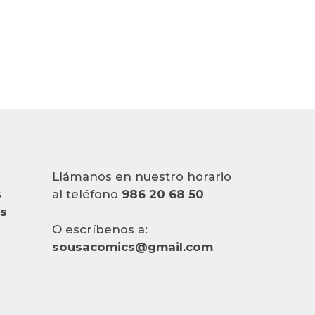
Llámanos en nuestro horario
s
al teléfono
986 20 68 50
es
O escríbenos a:
sousacomics@gmail.com