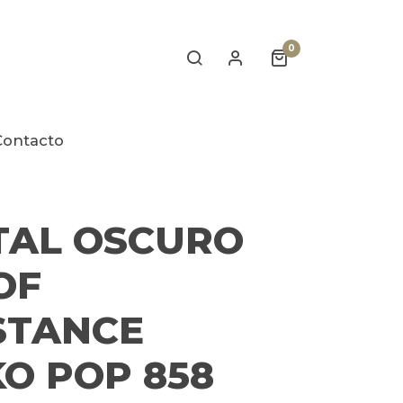
0
Contacto
TAL OSCURO
OF
STANCE
O POP 858