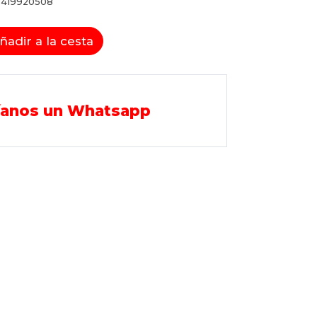
8419920508
ñadir a la cesta
íanos un Whatsapp