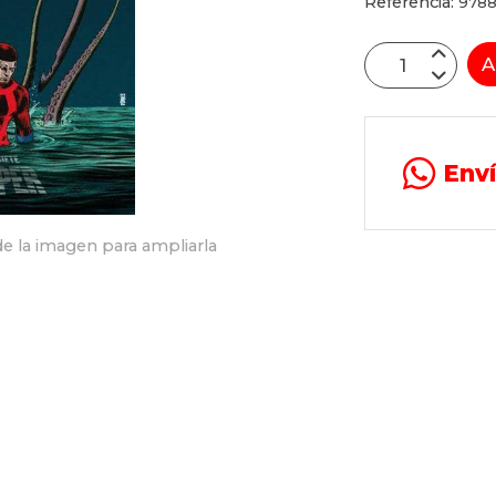
Referencia:
978
A
Env
e la imagen para ampliarla