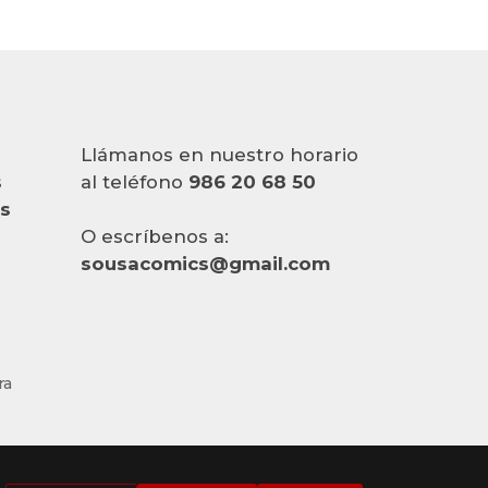
Llámanos en nuestro horario
s
al teléfono
986 20 68 50
es
O escríbenos a:
sousacomics@gmail.com
ra