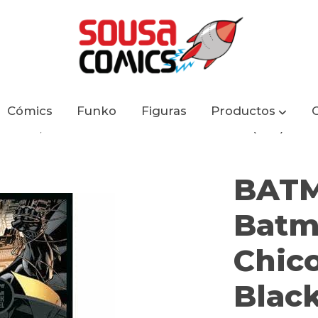
Cómics
Funko
Figuras
Productos
obin, el Chico Maravilla Ed Black Label (ECC)
BATM
Batma
Chico
Black