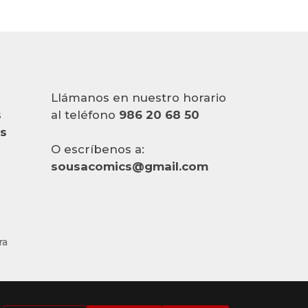
Llámanos en nuestro horario
s
al teléfono
986 20 68 50
es
O escríbenos a:
sousacomics@gmail.com
ra