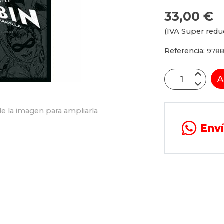
33,00 €
(IVA Super redu
Referencia:
9788
A
e la imagen para ampliarla
Env