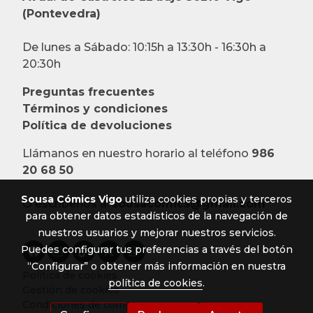
(Pontevedra)
De lunes a Sábado: 10:15h a 13:30h - 16:30h a
20:30h
Preguntas frecuentes
Términos y condiciones
Política de devoluciones
Llámanos en nuestro horario al teléfono
986
20 68 50
Sousa Cómics Vigo
utiliza cookies propias y terceros
O escríbenos a:
sousacomics@gmail.com
para obtener datos estadísticos de la navegación de
nuestros usuarios y mejorar nuestros servicios.
Puedes configurar tus preferencias a través del botón
“Configurar” o obtener más información en nuestra
Política de cookies
política de cookies
.
Gestión de cookies
Condiciones de compra