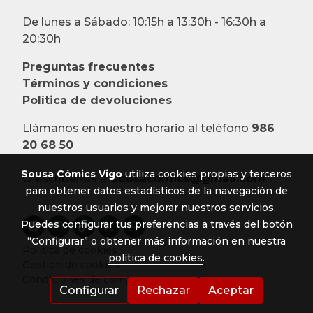
De lunes a Sábado: 10:15h a 13:30h - 16:30h a
20:30h
Preguntas frecuentes
Términos y condiciones
Política de devoluciones
Llámanos en nuestro horario al teléfono
986
20 68 50
Sousa Cómics Vigo
utiliza cookies propias y terceros
O escríbenos a:
sousacomics@gmail.com
para obtener datos estadísticos de la navegación de
nuestros usuarios y mejorar nuestros servicios.
Puedes configurar tus preferencias a través del botón
“Configurar” o obtener más información en nuestra
Política de cookies
política de cookies
.
Gestión de cookies
Condiciones de compra
Configurar
Rechazar
Aceptar