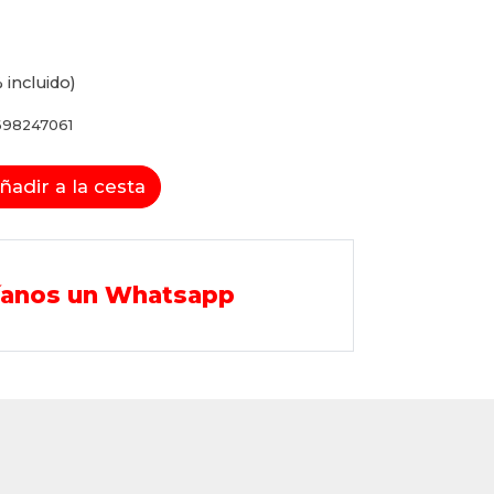
 incluido)
98247061
ñadir a la cesta
íanos un Whatsapp