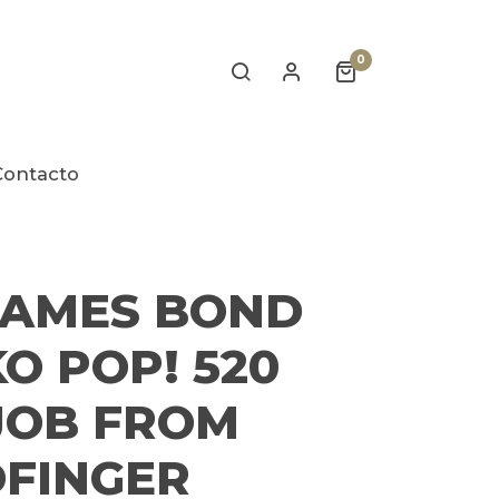
0
Contacto
JAMES BOND
O POP! 520
JOB FROM
FINGER